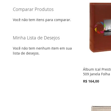
Comparar Produtos
Você não tem itens para comparar.
Minha Lista de Desejos
Você não tem nenhum item em sua
lista de desejos.
Álbum Ical Prest
509 Janela Folha
R$ 164,00
Fora de
Adicionar ao Carrinho
Adicionar ao Carrinho
estoque
ADICIONAR
ADICIONAR
ADICIONAR
À
ADICIONAR
À
ADICIONAR