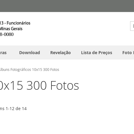
Pe
ras
Download
Revelação
Lista de Preços
Foto 
lbuns Fotográficos 10x15 300 Fotos
10x15 300 Fotos
ens
1
-
12
de
14