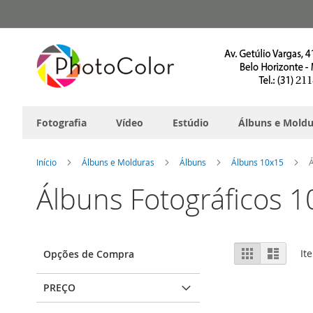
Pular
para
o
conteúdo
Fotografia
Vídeo
Estúdio
Álbuns e Moldu
Início
Álbuns e Molduras
Álbuns
Álbuns 10x15
Á
Álbuns Fotográficos 
Ver
Grade
Lista
It
Opções de Compra
como
PREÇO