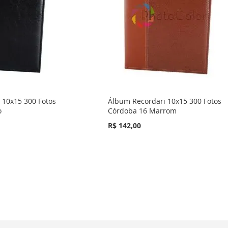
 10x15 300 Fotos
Álbum Recordari 10x15 300 Fotos
o
Córdoba 16 Marrom
R$ 142,00
 pagina
na
imo