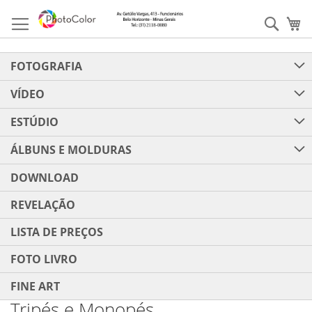
Pular
para
Pesqu
Me
o
conteúdo
FOTOGRAFIA
VÍDEO
ESTÚDIO
ÁLBUNS E MOLDURAS
DOWNLOAD
REVELAÇÃO
LISTA DE PREÇOS
FOTO LIVRO
FINE ART
Tripés e Monopés