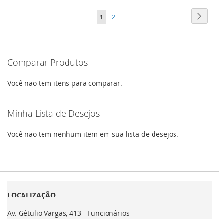
À
PARA
À
PARA
Página
Págin
Próxi
Você
Página
1
2
LISTA
COMPARAR
LISTA
COMPARAR
esta
DE
DE
lendo
DESEJOS
DESEJOS
Comparar Produtos
a
pagina
Você não tem itens para comparar.
Minha Lista de Desejos
Você não tem nenhum item em sua lista de desejos.
LOCALIZAÇÃO
Av. Gétulio Vargas, 413 - Funcionários