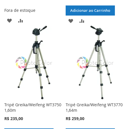
Fora de estoque
Adicionar ao Carrinho
ADICIONAR
ADICIONAR
ADICIONAR
ADICIONAR
À
PARA
À
PARA
LISTA
COMPARAR
LISTA
COMPARAR
DE
DE
DESEJOS
DESEJOS
Tripé Greika/Weifeng WT3750
Tripé Greika/Weifeng WT3770
1,60m
1,64m
R$ 235,00
R$ 259,00