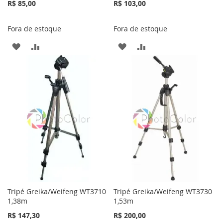
R$ 85,00
R$ 103,00
Fora de estoque
Fora de estoque
ADICIONAR
ADICIONAR
ADICIONAR
ADICIONAR
À
PARA
À
PARA
LISTA
COMPARAR
LISTA
COMPARAR
DE
DE
DESEJOS
DESEJOS
Tripé Greika/Weifeng WT3710
Tripé Greika/Weifeng WT3730
1,38m
1,53m
R$ 147,30
R$ 200,00