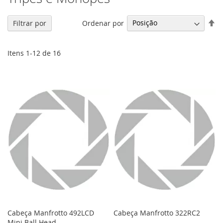
De
Ordenar por
Filtrar por
Di
De
Itens
1
-
12
de
16
Cabeça Manfrotto 492LCD
Cabeça Manfrotto 322RC2
Mini Ball Head