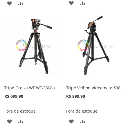
ADICIONAR
ADICIONAR
ADICIONAR
ADICIONAR
À
PARA
À
PARA
LISTA
COMPARAR
LISTA
COMPARAR
DE
DE
DESEJOS
DESEJOS
Tripé Greika WF WT-3308a
Tripé Velbon Videomate 638
R$ 699,90
R$ 899,90
Fora de estoque
Fora de estoque
ADICIONAR
ADICIONAR
ADICIONAR
ADICIONAR