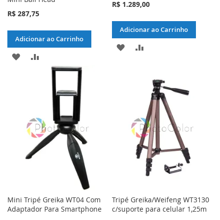
R$ 1.289,00
R$ 287,75
Adicionar ao Carrinho
Adicionar ao Carrinho
ADICIONAR
ADICIONAR
ADICIONAR
ADICIONAR
À
PARA
À
PARA
LISTA
COMPARAR
LISTA
COMPARAR
DE
DE
DESEJOS
DESEJOS
Mini Tripé Greika WT04 Com
Tripé Greika/Weifeng WT3130
Adaptador Para Smartphone
c/suporte para celular 1,25m