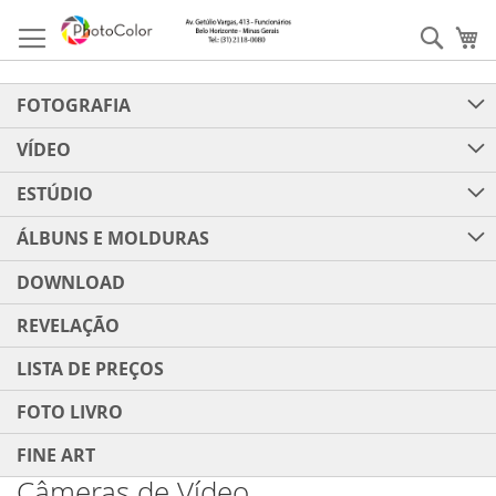
Pular
para
Pesqu
Me
o
conteúdo
FOTOGRAFIA
VÍDEO
ESTÚDIO
ÁLBUNS E MOLDURAS
DOWNLOAD
REVELAÇÃO
LISTA DE PREÇOS
FOTO LIVRO
FINE ART
Câmeras de Vídeo