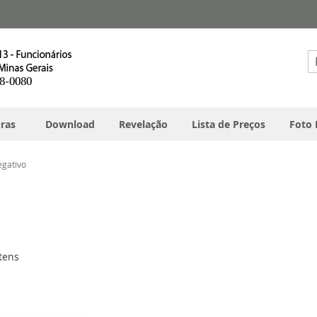
Pe
ras
Download
Revelação
Lista de Preços
Foto 
egativo
tens