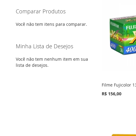
Comparar Produtos
Você não tem itens para comparar.
Minha Lista de Desejos
Você não tem nenhum item em sua
lista de desejos.
Filme Fujicolor 
R$ 156,00
Adicionar ao Carrinho
Fora de
Adicionar ao Carrinho
estoque
ADICIONAR
ADICIONAR
ADICIONAR
À
ADICIONAR
À
ADICIONAR