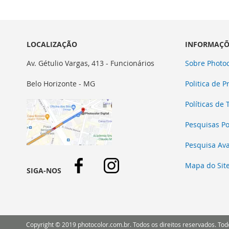
LISTA
PARA
DE
COMPARAR
DESEJOS
LOCALIZAÇÃO
INFORMAÇÕ
Av. Gétulio Vargas, 413 - Funcionários
Sobre Photoc
Belo Horizonte - MG
Politica de P
Políticas de
Pesquisas P
Pesquisa Av
Mapa do Sit
SIGA-NOS
Copyright © 2019 photocolor.com.br. Todos os direitos reservados. Todo 