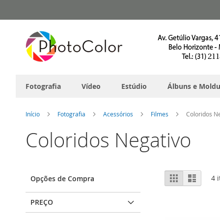
Pular
para
o
conteúdo
Fotografia
Vídeo
Estúdio
Álbuns e Moldu
Início
Fotografia
Acessórios
Filmes
Coloridos N
Coloridos Negativo
Ver
Grade
Lista
4
i
Opções de Compra
como
PREÇO