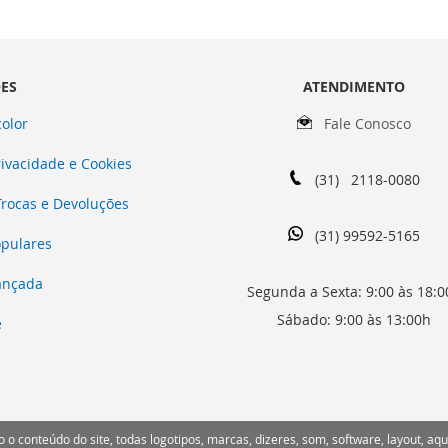
ES
ATENDIMENTO
olor
Fale Conosco
rivacidade e Cookies
(31) 2118-0080
 Trocas e Devoluções
(31) 99592-5165
opulares
ançada
Segunda a Sexta: 9:00 às 18:0
Sábado: 9:00 às 13:00h
e
o conteúdo do site, todas logotipos, marcas, dizeres, som, software, layout, aqu