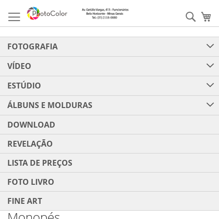
Pular
para
Pesqu
Me
o
conteúdo
FOTOGRAFIA
VÍDEO
ESTÚDIO
ÁLBUNS E MOLDURAS
DOWNLOAD
REVELAÇÃO
LISTA DE PREÇOS
FOTO LIVRO
FINE ART
Monopés