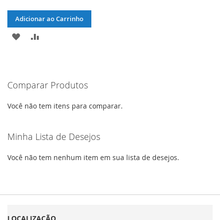
Adicionar ao Carrinho
ADICIONAR
ADICIONAR
À
PARA
LISTA
COMPARAR
Comparar Produtos
DE
DESEJOS
Você não tem itens para comparar.
Minha Lista de Desejos
Você não tem nenhum item em sua lista de desejos.
LOCALIZAÇÃO