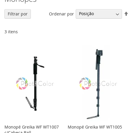
De
Ordenar por
Filtrar por
Di
De
3
itens
Monopé Greika WF WT1007
Monopé Greika WF WT1005
c/Cabeça Ball