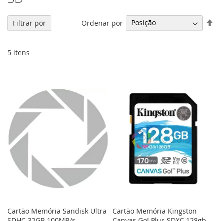
De
Ordenar por
Filtrar por
Di
De
5
itens
Cartão Memória Sandisk Ultra
Cartão Memória Kingston
SDHC 32GB 100MB/s
Canvas Go! Plus SDXC 128gb