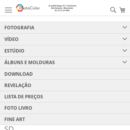
Pular
para
Pesqu
Me
o
conteúdo
FOTOGRAFIA
VÍDEO
ESTÚDIO
ÁLBUNS E MOLDURAS
DOWNLOAD
REVELAÇÃO
LISTA DE PREÇOS
FOTO LIVRO
FINE ART
SD