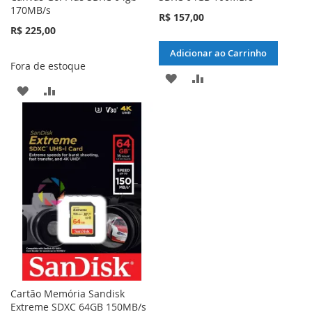
170MB/s
R$ 157,00
R$ 225,00
Adicionar ao Carrinho
Fora de estoque
ADICIONAR
ADICIONAR
ADICIONAR
ADICIONAR
À
PARA
À
PARA
LISTA
COMPARAR
LISTA
COMPARAR
DE
DE
DESEJOS
DESEJOS
Cartão Memória Sandisk
Extreme SDXC 64GB 150MB/s