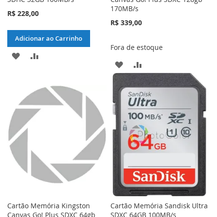
170MB/s
R$ 228,00
R$ 339,00
Adicionar ao Carrinho
Fora de estoque
ADICIONAR
ADICIONAR
ADICIONAR
ADICIONAR
À
PARA
À
PARA
LISTA
COMPARAR
LISTA
COMPARAR
DE
DE
DESEJOS
DESEJOS
Cartão Memória Kingston
Cartão Memória Sandisk Ultra
Canvas Go! Plus SDXC 64gb
SDXC 64GB 100MB/s