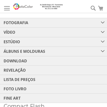
Pular
para
Pesqu
Me
o
conteúdo
FOTOGRAFIA
VÍDEO
ESTÚDIO
ÁLBUNS E MOLDURAS
DOWNLOAD
REVELAÇÃO
LISTA DE PREÇOS
FOTO LIVRO
FINE ART
Compact Flash