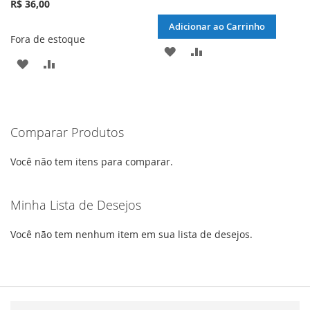
R$ 36,00
Adicionar ao Carrinho
Fora de estoque
ADICIONAR
ADICIONAR
ADICIONAR
ADICIONAR
À
PARA
À
PARA
LISTA
COMPARAR
LISTA
COMPARAR
DE
Comparar Produtos
DE
DESEJOS
DESEJOS
Você não tem itens para comparar.
Minha Lista de Desejos
Você não tem nenhum item em sua lista de desejos.