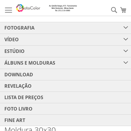
Pular
para
Pesqu
Me
o
conteúdo
FOTOGRAFIA
VÍDEO
ESTÚDIO
ÁLBUNS E MOLDURAS
DOWNLOAD
REVELAÇÃO
LISTA DE PREÇOS
FOTO LIVRO
FINE ART
Moldura 30x30