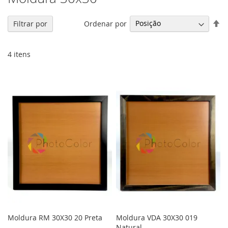
De
Ordenar por
Filtrar por
Di
De
4
itens
Moldura RM 30X30 20 Preta
Moldura VDA 30X30 019
Natural