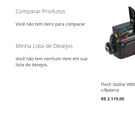
Comparar Produtos
Você não tem itens para comparar.
Minha Lista de Desejos
Você não tem nenhum item em sua
lista de desejos.
Flash Godox V86
c/Bateria
R$ 2.119,00
Fora de
Fora de
estoque
estoque
ADICIONAR
ADICIONAR