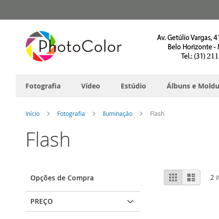
Pular
para
o
conteúdo
Fotografia
Vídeo
Estúdio
Álbuns e Moldu
Início
Fotografia
Iluminação
Flash
Flash
Ver
Grade
Lista
2
i
Opções de Compra
como
PREÇO