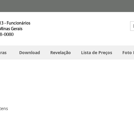
Pe
ras
Download
Revelação
Lista de Preços
Foto 
tens