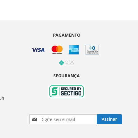
PAGAMENTO
SEGURANÇA
0h
Inscreva-
Assinar
se
na
nossa