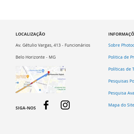
À
ADICIONAR
À
ADICIONAR
LISTA
PARA
LISTA
PARA
DE
COMPARAR
DE
COMPARAR
DESEJOS
DESEJOS
LOCALIZAÇÃO
INFORMAÇÕ
Av. Gétulio Vargas, 413 - Funcionários
Sobre Photoc
Belo Horizonte - MG
Politica de P
Políticas de
Pesquisas P
Pesquisa Av
Mapa do Sit
SIGA-NOS