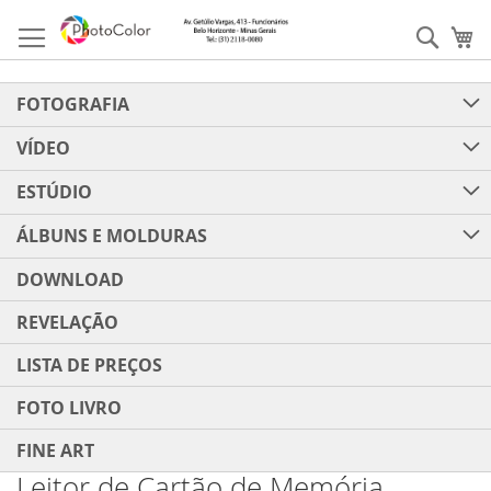
Pular
para
Pesqu
Me
o
conteúdo
FOTOGRAFIA
VÍDEO
ESTÚDIO
ÁLBUNS E MOLDURAS
DOWNLOAD
REVELAÇÃO
LISTA DE PREÇOS
FOTO LIVRO
FINE ART
Leitor de Cartão de Memória