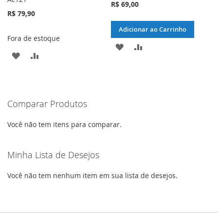
R$ 69,00
R$ 79,90
Adicionar ao Carrinho
Fora de estoque
ADICIONAR
ADICIONAR
ADICIONAR
ADICIONAR
À
PARA
À
PARA
LISTA
COMPARAR
LISTA
COMPARAR
DE
Comparar Produtos
DE
DESEJOS
DESEJOS
Você não tem itens para comparar.
Minha Lista de Desejos
Você não tem nenhum item em sua lista de desejos.