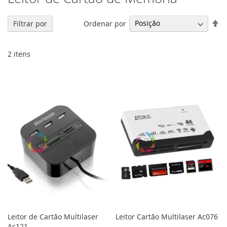
De
Ordenar por
Filtrar por
Di
De
2
itens
Leitor de Cartão Multilaser
Leitor Cartão Multilaser Ac076
Ac121