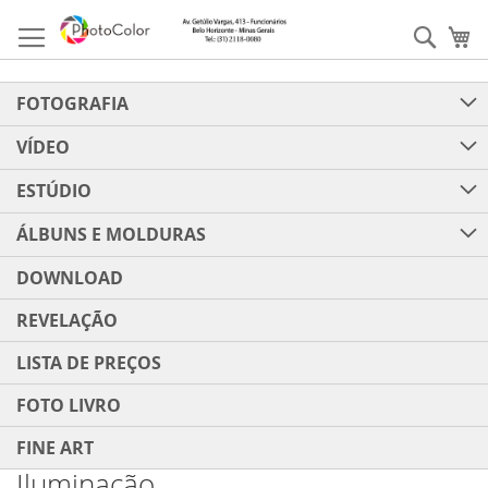
Pular
para
Pesqu
Me
o
conteúdo
FOTOGRAFIA
VÍDEO
ESTÚDIO
ÁLBUNS E MOLDURAS
DOWNLOAD
REVELAÇÃO
LISTA DE PREÇOS
FOTO LIVRO
FINE ART
Iluminação