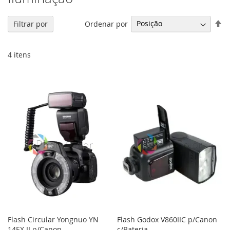
De
Ordenar por
Filtrar por
Di
De
4
itens
Flash Circular Yongnuo YN
Flash Godox V860IIC p/Canon
14EX II p/Canon
c/Bateria