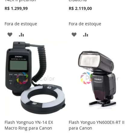
R$ 1.299,99
R$ 2.119,00
Fora de estoque
Fora de estoque
ADICIONAR
ADICIONAR
ADICIONAR
ADICIONAR
À
PARA
À
PARA
LISTA
COMPARAR
LISTA
COMPARAR
DE
DE
DESEJOS
DESEJOS
Flash Yongnuo YN-14 EX
Flash Yonguo YN600EX-RT II
Macro Ring para Canon
para Canon