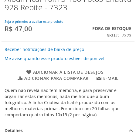
para
928 Rebite - 7323
o
início
da
Seja o primeiro a avaliar este produto
R$ 47,00
Galeria
FORA DE ESTOQUE
de
SKU
7323
imagens
Receber notificações de baixa de preço
Me avise quando esse produto estiver disponível
ADICIONAR À LISTA DE DESEJOS
ADICIONAR PARA COMPARAR
E-MAIL
Quem não revela não tem memória, e para preservar e
organizar estas memórias, nada melhor que álbum
fotográfico. A linha Criativa da Ical é produzido com as
melhores matérias-primas. Fornecido com 20 folhas que
comportam quatro fotos 10x15 (2 por página).
Detalhes