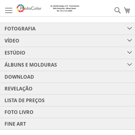
Pular
para
Pesqu
Me
o
conteúdo
FOTOGRAFIA
VÍDEO
ESTÚDIO
ÁLBUNS E MOLDURAS
DOWNLOAD
REVELAÇÃO
LISTA DE PREÇOS
FOTO LIVRO
FINE ART
Pular