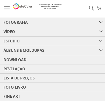
Pular
para
Pesqu
Me
o
conteúdo
FOTOGRAFIA
VÍDEO
ESTÚDIO
ÁLBUNS E MOLDURAS
DOWNLOAD
REVELAÇÃO
LISTA DE PREÇOS
FOTO LIVRO
FINE ART
Pular