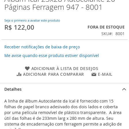
para
Páginas Ferragem 947 - 8001
o
início
da
Seja o primeiro a avaliar este produto
R$ 122,00
Galeria
FORA DE ESTOQUE
de
SKU
8001
imagens
Receber notificações de baixa de preço
Me avise quando esse produto estiver disponível
ADICIONAR À LISTA DE DESEJOS
ADICIONAR PARA COMPARAR
E-MAIL
Detalhes
A linha de álbum Autocolante da Ical é fornecido com 15
folhas de papel branco adesivado dos dois lados e coberta
por uma película removível de plástico transparente. A área
útil das folhas é de 233mm larg x 280 mm de altura. Seu
sistema de encadernação com ferragem permite a adição de