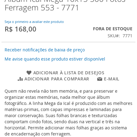
para
Ferragem 553 - 7771
o
início
da
Seja o primeiro a avaliar este produto
R$ 168,00
Galeria
FORA DE ESTOQUE
de
SKU
7771
imagens
Receber notificações de baixa de preço
Me avise quando esse produto estiver disponível
ADICIONAR À LISTA DE DESEJOS
ADICIONAR PARA COMPARAR
E-MAIL
Quem não revela não tem memória, e para preservar e
organizar estas memórias, nada melhor que álbum
fotográfico. A linha Mega da Ical é produzido com as melhores
matérias-primas, com capas impressas e laminadas para
maior conservação. Suas folhas brancas e texturizadas
comportam cindo fotos, sendo duas na vertical e três na
horizontal. Permite adicionar mais folhas graças ao sistema
de encadernação com ferragem.