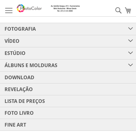
Pular
para
Pesqu
Me
o
conteúdo
FOTOGRAFIA
VÍDEO
ESTÚDIO
ÁLBUNS E MOLDURAS
DOWNLOAD
REVELAÇÃO
LISTA DE PREÇOS
FOTO LIVRO
FINE ART
Pular