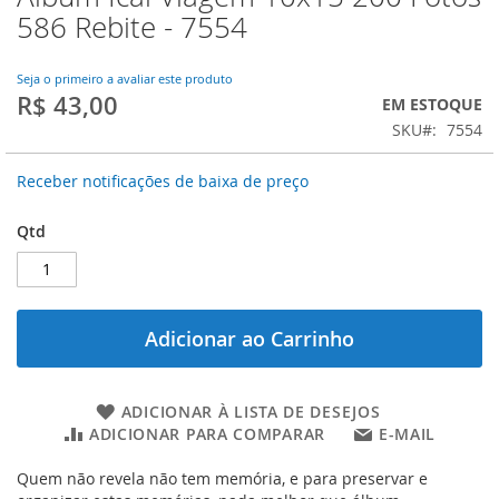
para
586 Rebite - 7554
o
início
da
Seja o primeiro a avaliar este produto
R$ 43,00
Galeria
EM ESTOQUE
de
SKU
7554
imagens
Receber notificações de baixa de preço
Qtd
Adicionar ao Carrinho
ADICIONAR À LISTA DE DESEJOS
ADICIONAR PARA COMPARAR
E-MAIL
Quem não revela não tem memória, e para preservar e