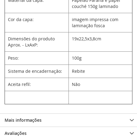
Material da capa:
Papelão Paraná e papel
couché 150g laminado
Cor da capa:
imagem impressa com
laminação fosca
Dimensões do produto
19x22,5x3,8cm
Aprox. - LxAxP:
Peso:
100g
Sistema de encadernação:
Rebite
Aceita refil:
Não
Mais informações
Avaliações