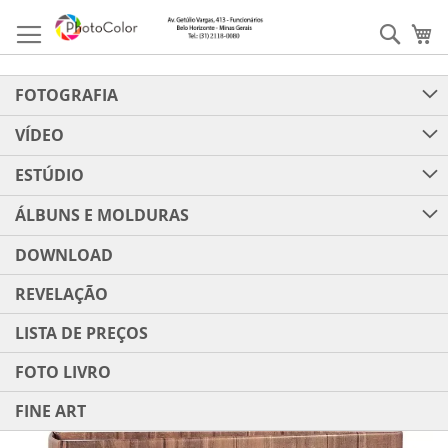
Pular
para
Pesqu
Me
o
conteúdo
FOTOGRAFIA
VÍDEO
ESTÚDIO
ÁLBUNS E MOLDURAS
DOWNLOAD
REVELAÇÃO
LISTA DE PREÇOS
FOTO LIVRO
FINE ART
Pular