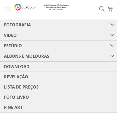
Pular
para
Pesqu
Me
o
conteúdo
FOTOGRAFIA
VÍDEO
ESTÚDIO
ÁLBUNS E MOLDURAS
DOWNLOAD
REVELAÇÃO
LISTA DE PREÇOS
FOTO LIVRO
FINE ART
Pular