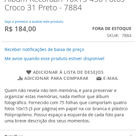
para
Croco 31 Preto - 7884
o
início
da
Seja o primeiro a avaliar este produto
R$ 184,00
Galeria
FORA DE ESTOQUE
de
SKU
7884
imagens
Receber notificações de baixa de preço
Me avise quando esse produto estiver disponível
ADICIONAR À LISTA DE DESEJOS
ADICIONAR PARA COMPARAR
E-MAIL
Quem não revela não tem memória, e para preservar e
organizar estas memórias, nada melhor que álbum
fotográfico. Fornecido com 75 folhas que comportam quatro
fotos 10x15 (3 por página) em papel na cor branca e plástico
Polipropileno. Possui espaço a esquerda de cada foto para
uma breve descrição dos seus momentos.