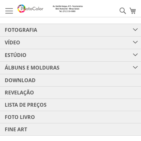
Pular
para
Pesqu
Me
o
conteúdo
FOTOGRAFIA
VÍDEO
ESTÚDIO
ÁLBUNS E MOLDURAS
DOWNLOAD
REVELAÇÃO
LISTA DE PREÇOS
FOTO LIVRO
FINE ART
Pular