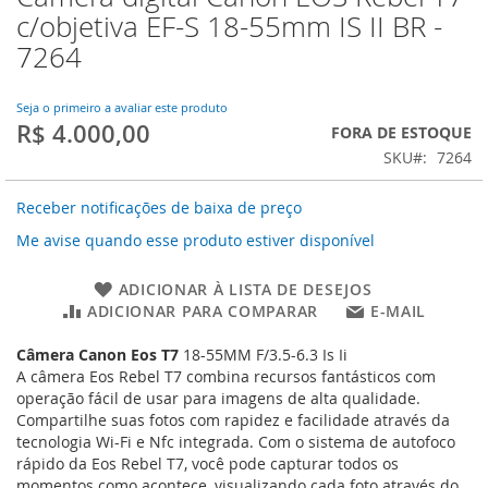
para
c/objetiva EF-S 18-55mm IS II BR -
o
7264
início
da
Galeria
Seja o primeiro a avaliar este produto
de
R$ 4.000,00
FORA DE ESTOQUE
imagens
SKU
7264
Receber notificações de baixa de preço
Me avise quando esse produto estiver disponível
ADICIONAR À LISTA DE DESEJOS
ADICIONAR PARA COMPARAR
E-MAIL
Câmera Canon Eos T7
18-55MM F/3.5-6.3 Is Ii
A câmera Eos Rebel T7 combina recursos fantásticos com
operação fácil de usar para imagens de alta qualidade.
Compartilhe suas fotos com rapidez e facilidade através da
tecnologia Wi-Fi e Nfc integrada. Com o sistema de autofoco
rápido da Eos Rebel T7, você pode capturar todos os
momentos como acontece, visualizando cada foto através do