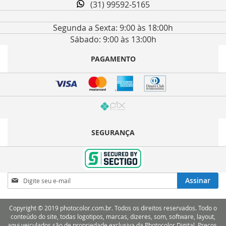
(31) 99592-5165
Segunda a Sexta: 9:00 às 18:00h
Sábado: 9:00 às 13:00h
PAGAMENTO
SEGURANÇA
Inscreva-
Assinar
se
na
nossa
Copyright © 2019 photocolor.com.br. Todos os direitos reservados. Todo o
Newsletter:
conteúdo do site, todas logotipos, marcas, dizeres, som, software, layout,
aqui veiculados são de propriedade exclusiva da Photocolor Digital. Preços,