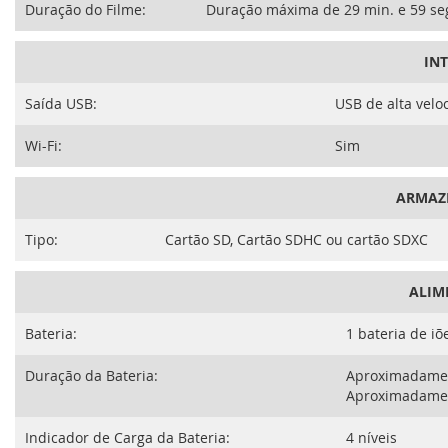
Duração do Filme:
Duração máxima de 29 min. e 59 se
IN
Saída USB:
USB de alta velo
Wi-Fi:
Sim
ARMAZ
Tipo:
Cartão SD, Cartão SDHC ou cartão SDXC
ALIM
Bateria:
1 bateria de iõ
Duração da Bateria:
Aproximadament
Aproximadament
Indicador de Carga da Bateria:
4 níveis