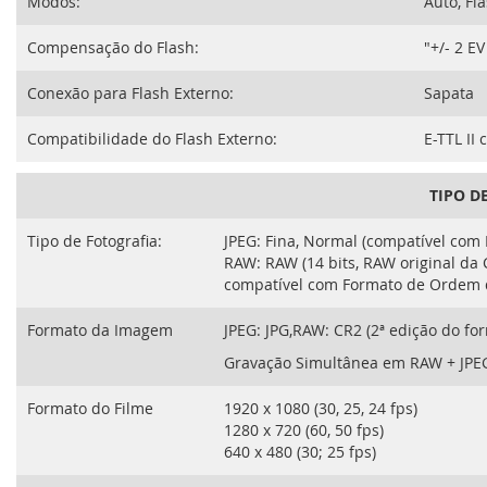
Modos:
Auto, Fl
Compensação do Flash:
"+/- 2 E
Conexão para Flash Externo:
Sapata
Compatibilidade do Flash Externo:
E-TTL II
TIPO D
Tipo de Fotografia:
JPEG: Fina, Normal (compatível com Ex
RAW: RAW (14 bits, RAW original da 
compatível com Formato de Ordem d
Formato da Imagem
JPEG: JPG,RAW: CR2 (2ª edição do 
Gravação Simultânea em RAW + JPE
Formato do Filme
1920 x 1080 (30, 25, 24 fps)
1280 x 720 (60, 50 fps)
640 x 480 (30; 25 fps)