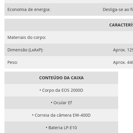
Economia de energia:
Desliga-se ao f
CARACTERÍS
Materiais do corpo:
Dimensão (LxAxP):
Aprox. 12
Peso:
Aprox. 44
CONTEÚDO DA CAIXA
• Corpo da EOS 2000D
• Ocular Ef
• Correia da câmera EW-400D
• Bateria LP-E10