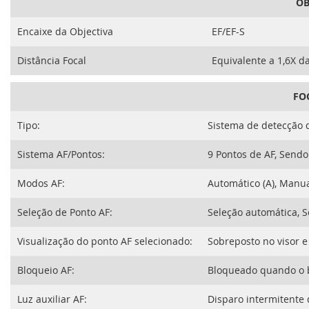
OB
Encaixe da Objectiva
EF/EF-S
Distância Focal
Equivalente a 1,6X da
FO
Tipo:
Sistema de detecção 
Sistema AF/Pontos:
9 Pontos de AF, Sendo 
Modos AF:
Automático (A), Manua
Seleção de Ponto AF:
Seleção automática, 
Visualização do ponto AF selecionado:
Sobreposto no visor e
Bloqueio AF:
Bloqueado quando o b
Luz auxiliar AF:
Disparo intermitente 