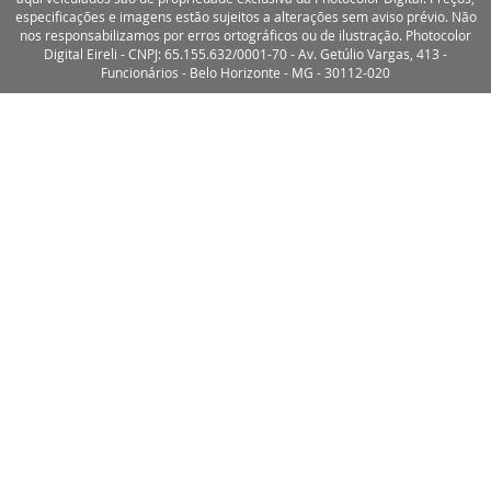
especificações e imagens estão sujeitos a alterações sem aviso prévio. Não
nos responsabilizamos por erros ortográficos ou de ilustração. Photocolor
Digital Eireli - CNPJ: 65.155.632/0001-70 - Av. Getúlio Vargas, 413 -
Funcionários - Belo Horizonte - MG - 30112-020