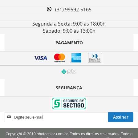
(31) 99592-5165
Segunda a Sexta: 9:00 às 18:00h
Sábado: 9:00 às 13:00h
PAGAMENTO
SEGURANÇA
Inscreva-
Assinar
se
na
nossa
Copyright © 2019 photocolor.com.br. Todos os direitos reservados. Todo o