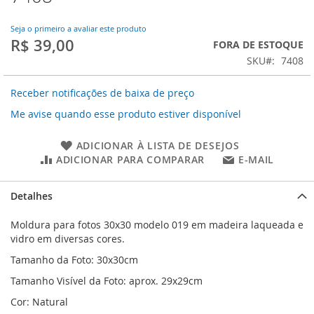
o
início
da
Seja o primeiro a avaliar este produto
R$ 39,00
Galeria
FORA DE ESTOQUE
de
SKU
7408
imagens
Receber notificações de baixa de preço
Me avise quando esse produto estiver disponível
ADICIONAR À LISTA DE DESEJOS
ADICIONAR PARA COMPARAR
E-MAIL
Detalhes
Moldura para fotos 30x30 modelo 019 em madeira laqueada e
vidro em diversas cores.
Tamanho da Foto: 30x30cm
Tamanho Visível da Foto: aprox. 29x29cm
Cor: Natural