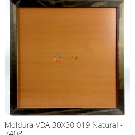
para
o
final
da
Galeria
de
imagens
Moldura VDA 30X30 019 Natural -
Saltar
para
7408