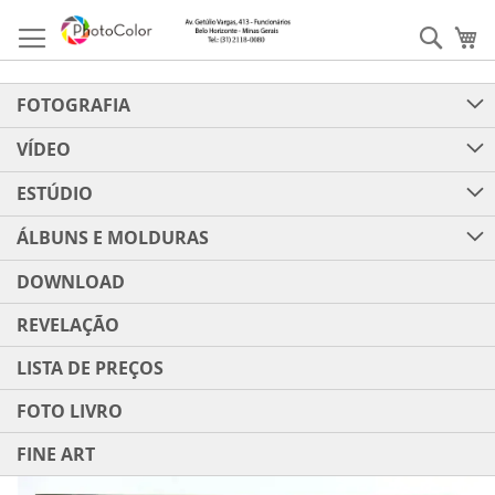
Pular
para
Pesqu
Me
o
conteúdo
FOTOGRAFIA
VÍDEO
ESTÚDIO
ÁLBUNS E MOLDURAS
DOWNLOAD
REVELAÇÃO
LISTA DE PREÇOS
FOTO LIVRO
FINE ART
Pular