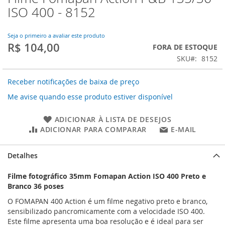
para
ISO 400 - 8152
o
início
da
Seja o primeiro a avaliar este produto
R$ 104,00
Galeria
FORA DE ESTOQUE
de
SKU
8152
imagens
Receber notificações de baixa de preço
Me avise quando esse produto estiver disponível
ADICIONAR À LISTA DE DESEJOS
ADICIONAR PARA COMPARAR
E-MAIL
Detalhes
Filme fotográfico 35mm Fomapan Action ISO 400 Preto e
Branco 36 poses
O FOMAPAN 400 Action é um filme negativo preto e branco,
sensibilizado pancromicamente com a velocidade ISO 400.
Este filme apresenta uma boa resolução e é ideal para ser