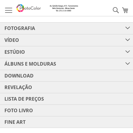
Pular
para
Pesqu
Me
o
conteúdo
FOTOGRAFIA
VÍDEO
ESTÚDIO
ÁLBUNS E MOLDURAS
DOWNLOAD
REVELAÇÃO
LISTA DE PREÇOS
FOTO LIVRO
FINE ART
Pular