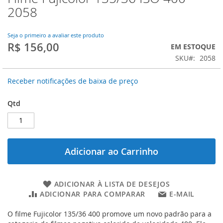
para
2058
o
início
da
Seja o primeiro a avaliar este produto
R$ 156,00
Galeria
EM ESTOQUE
de
SKU
2058
imagens
Receber notificações de baixa de preço
Qtd
Adicionar ao Carrinho
ADICIONAR À LISTA DE DESEJOS
ADICIONAR PARA COMPARAR
E-MAIL
O filme Fujicolor 135/36 400 promove um novo padrão para a