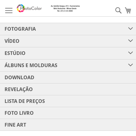
Pular
para
Pesqu
Me
o
conteúdo
FOTOGRAFIA
VÍDEO
ESTÚDIO
ÁLBUNS E MOLDURAS
DOWNLOAD
REVELAÇÃO
LISTA DE PREÇOS
FOTO LIVRO
FINE ART
Pular