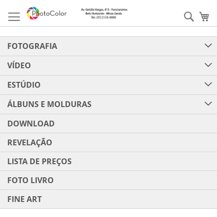
Pular
para
Pesqu
Me
o
conteúdo
FOTOGRAFIA
VÍDEO
ESTÚDIO
ÁLBUNS E MOLDURAS
DOWNLOAD
REVELAÇÃO
LISTA DE PREÇOS
FOTO LIVRO
FINE ART
Pular