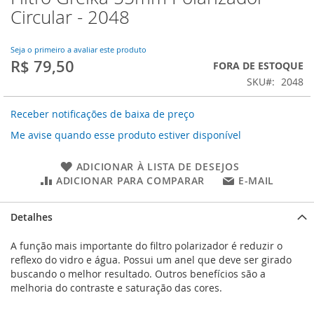
para
Circular - 2048
o
início
da
Seja o primeiro a avaliar este produto
R$ 79,50
Galeria
FORA DE ESTOQUE
de
SKU
2048
imagens
Receber notificações de baixa de preço
Me avise quando esse produto estiver disponível
ADICIONAR À LISTA DE DESEJOS
ADICIONAR PARA COMPARAR
E-MAIL
Detalhes
A função mais importante do filtro polarizador é reduzir o
reflexo do vidro e água. Possui um anel que deve ser girado
buscando o melhor resultado. Outros benefícios são a
melhoria do contraste e saturação das cores.