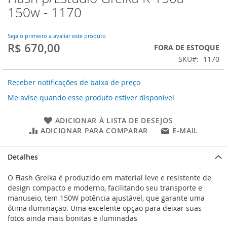
para
150w - 1170
o
início
da
Seja o primeiro a avaliar este produto
R$ 670,00
Galeria
FORA DE ESTOQUE
de
SKU
1170
imagens
Receber notificações de baixa de preço
Me avise quando esse produto estiver disponível
ADICIONAR À LISTA DE DESEJOS
ADICIONAR PARA COMPARAR
E-MAIL
Detalhes
O Flash Greika é produzido em material leve e resistente de
design compacto e moderno, facilitando seu transporte e
manuseio, tem 150W potência ajustável, que garante uma
ótima iluminação. Uma excelente opção para deixar suas
fotos ainda mais bonitas e iluminadas