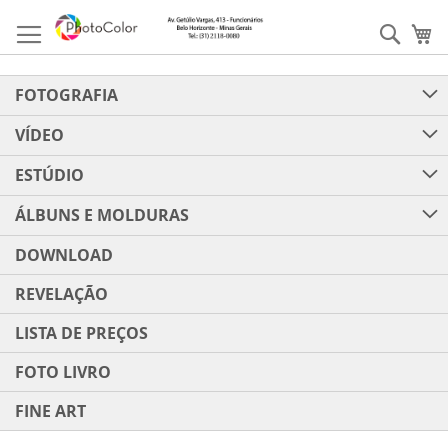
Pular
para
Pesqu
Me
o
conteúdo
FOTOGRAFIA
VÍDEO
ESTÚDIO
ÁLBUNS E MOLDURAS
DOWNLOAD
REVELAÇÃO
LISTA DE PREÇOS
FOTO LIVRO
FINE ART
Pular