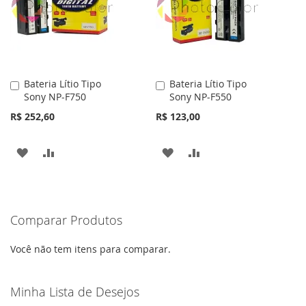
Bateria Lítio Tipo
Bateria Lítio Tipo
Adicionar
Adicionar
Sony NP-F750
Sony NP-F550
ao
ao
Carrinho
Carrinho
R$ 252,60
R$ 123,00
ADICIONAR
ADICIONAR
ADICIONAR
ADICIONAR
À
PARA
À
PARA
LISTA
COMPARAR
LISTA
COMPARAR
Comparar Produtos
DE
DE
DESEJOS
DESEJOS
Você não tem itens para comparar.
Minha Lista de Desejos