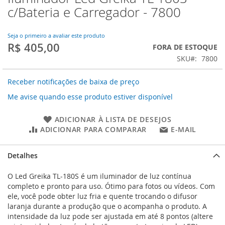
para
c/Bateria e Carregador - 7800
o
início
da
Seja o primeiro a avaliar este produto
R$ 405,00
Galeria
FORA DE ESTOQUE
de
SKU
7800
imagens
Receber notificações de baixa de preço
Me avise quando esse produto estiver disponível
ADICIONAR À LISTA DE DESEJOS
ADICIONAR PARA COMPARAR
E-MAIL
Detalhes
O Led Greika TL-180S é um iluminador de luz contínua
completo e pronto para uso. Ótimo para fotos ou vídeos. Com
ele, você pode obter luz fria e quente trocando o difusor
laranja durante a produção que o acompanha o produto. A
intensidade da luz pode ser ajustada em até 8 pontos (altere