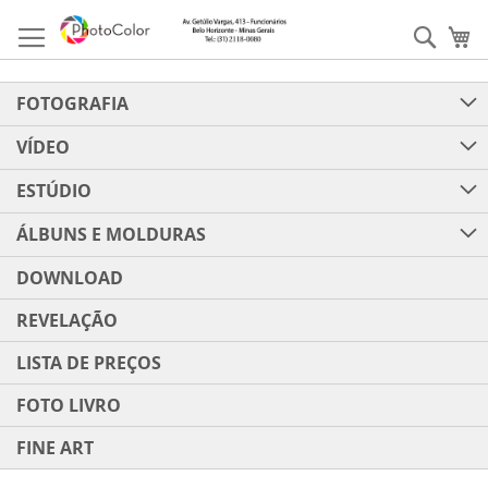
Pular
para
Pesqu
Me
o
conteúdo
FOTOGRAFIA
VÍDEO
ESTÚDIO
ÁLBUNS E MOLDURAS
DOWNLOAD
REVELAÇÃO
LISTA DE PREÇOS
FOTO LIVRO
FINE ART
Pular