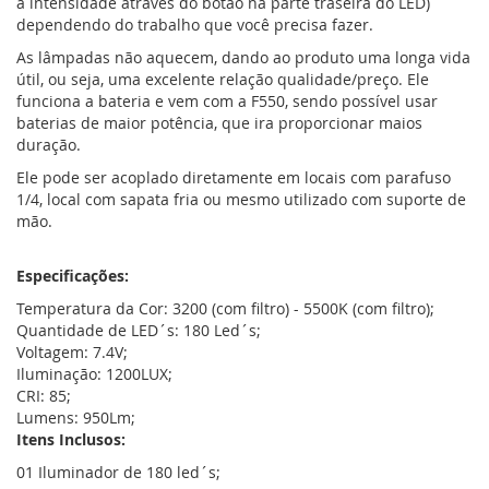
a intensidade através do botão na parte traseira do LED)
dependendo do trabalho que você precisa fazer.
As lâmpadas não aquecem, dando ao produto uma longa vida
útil, ou seja, uma excelente relação qualidade/preço. Ele
funciona a bateria e vem com a F550, sendo possível usar
baterias de maior potência, que ira proporcionar maios
duração.
Ele pode ser acoplado diretamente em locais com parafuso
1/4, local com sapata fria ou mesmo utilizado com suporte de
mão.
Especificações:
Temperatura da Cor: 3200 (com filtro) - 5500K (com filtro);
Quantidade de LED´s: 180 Led´s;
Voltagem: 7.4V;
Iluminação: 1200LUX;
CRI: 85;
Lumens: 950Lm;
Itens Inclusos:
01 Iluminador de 180 led´s;