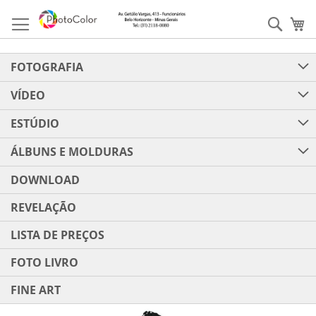
Pular
para
Pesqu
Me
o
conteúdo
FOTOGRAFIA
VÍDEO
ESTÚDIO
ÁLBUNS E MOLDURAS
DOWNLOAD
REVELAÇÃO
LISTA DE PREÇOS
FOTO LIVRO
FINE ART
Pular