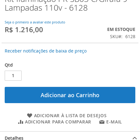
para
Lampadas 110v - 6128
o
início
da
Seja o primeiro a avaliar este produto
R$ 1.216,00
Galeria
EM ESTOQUE
de
SKU
6128
imagens
Receber notificações de baixa de preço
Qtd
Adicionar ao Carrinho
ADICIONAR À LISTA DE DESEJOS
ADICIONAR PARA COMPARAR
E-MAIL
Detalhes