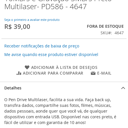
o
Multilaser- PD586 - 4647
início
da
Galeria
Seja o primeiro a avaliar este produto
de
R$ 39,00
FORA DE ESTOQUE
imagens
SKU
4647
Receber notificações de baixa de preço
Me avise quando esse produto estiver disponível
ADICIONAR À LISTA DE DESEJOS
ADICIONAR PARA COMPARAR
E-MAIL
Detalhes
O Pen Drive Multilaser, facilita a sua vida. Faça back up,
transfira dados, compartilhe suas fotos, filmes, músicas,
dados pessoais, aonde quer que você vá, de qualquer
dispositivo com entrada USB. Disponível nas cores preto, é
fácil de utilizar e com garantia de 10 anos!