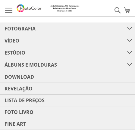
Pular
para
Pesqu
Me
o
conteúdo
FOTOGRAFIA
VÍDEO
ESTÚDIO
ÁLBUNS E MOLDURAS
DOWNLOAD
REVELAÇÃO
LISTA DE PREÇOS
FOTO LIVRO
FINE ART
Pular