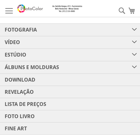
Pular
para
Pesqu
Me
o
conteúdo
FOTOGRAFIA
VÍDEO
ESTÚDIO
ÁLBUNS E MOLDURAS
DOWNLOAD
REVELAÇÃO
LISTA DE PREÇOS
FOTO LIVRO
FINE ART
Pular