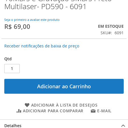
o
Multilaser- PD590 - 6091
início
da
Galeria
Seja o primeiro a avaliar este produto
de
R$ 69,00
EM ESTOQUE
imagens
SKU
6091
Receber notificações de baixa de preço
Qtd
Adicionar ao Carrinho
ADICIONAR À LISTA DE DESEJOS
ADICIONAR PARA COMPARAR
E-MAIL
Detalhes