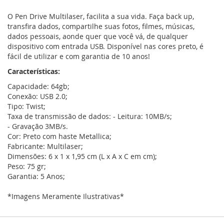
O Pen Drive Multilaser, facilita a sua vida. Faça back up,
transfira dados, compartilhe suas fotos, filmes, músicas,
dados pessoais, aonde quer que você vá, de qualquer
dispositivo com entrada USB. Disponível nas cores preto, é
fácil de utilizar e com garantia de 10 anos!
Características:
Capacidade: 64gb;
Conexão: USB 2.0;
Tipo: Twist;
Taxa de transmissão de dados: - Leitura: 10MB/s;
- Gravação 3MB/s.
Cor: Preto com haste Metallica;
Fabricante: Multilaser;
Dimensões: 6 x 1 x 1,95 cm (L x A x C em cm);
Peso: 75 gr;
Garantia: 5 Anos;
*Imagens Meramente Ilustrativas*