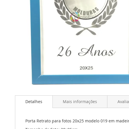
Saltar
para
Detalhes
Mais informações
Avali
o
início
da
Galeria
Porta Retrato para fotos 20x25 modelo 019 em madeir
de