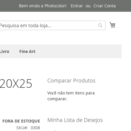
Bem vindo a Photocolor!
Entrar
Criar Conta
Meu Ca
squisa
Pesquisa
Livro
Fine Art
 20X25
Comparar Produtos
Você não tem itens para
comparar.
Minha Lista de Desejos
FORA DE ESTOQUE
SKU
0308