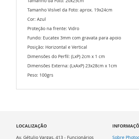
Tamanho da Foto: 20x25cm
imagens
Tamanho Visível da Foto: aprox. 19x24cm
Cor: Azul
Proteção na frente: Vidro
Fundo: Eucatex 3mm com gravata para apoio
Posição: Horizontal e Vertical
Dimensões do Perfil: (LxP) 2cm x 1 cm
Dimensões Externa: (LxAxP) 23x28cm x 1cm
Peso: 100grs
LOCALIZAÇÃO
INFORMAÇÕ
Av. Gétulio Vargas, 413 - Funcionários
Sobre Photoc