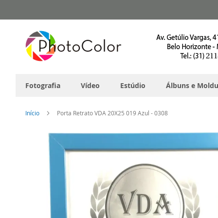
Pular
para
o
conteúdo
Fotografia
Vídeo
Estúdio
Álbuns e Moldu
Início
Porta Retrato VDA 20X25 019 Azul - 0308
Pular
para
o
final
da
Galeria
de
imagens