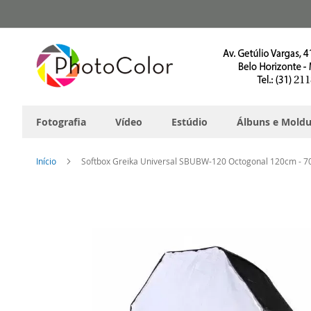
Pular
para
o
conteúdo
Fotografia
Vídeo
Estúdio
Álbuns e Moldu
Início
Softbox Greika Universal SBUBW-120 Octogonal 120cm - 7
Pular
para
o
final
da
Galeria
de
imagens