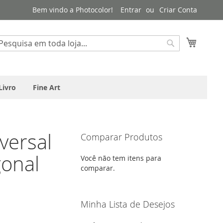
Bem vindo a Photocolor!
Entrar
Criar Conta
Meu Ca
squisa
Pesquisa
Livro
Fine Art
versal
Comparar Produtos
onal
Você não tem itens para
comparar.
Minha Lista de Desejos