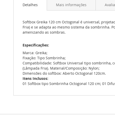
para
Detalhes
Mais informações
Avali
o
início
da
Galeria
Softbox Greika 120 cm Octogonal é universal, projetad
de
Fria) e se adapta ao mesmo sistema da sombrinha. Po
imagens
amenizando as sombras.
Especificações:
Marca: Greika;
Fixação: Tipo Sombrinha;
Compatibilidade: Softbox Universal tipo sombrinha, co
(Lâmpada Fria). Material/Composição: Nylon;
Dimensões do softbox: Aberto Octogonal 120cm.
Itens Inclusos:
01 Softbox tipo Sombrinha Octogonal 120 cm; 01 Dif