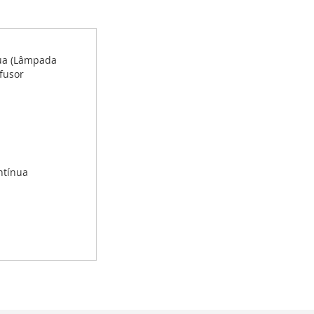
nua (Lâmpada
fusor
ntínua