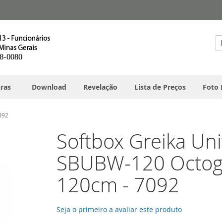
Pe
ras
Download
Revelação
Lista de Preços
Foto 
092
Softbox Greika Uni
SBUBW-120 Octog
120cm - 7092
Seja o primeiro a avaliar este produto