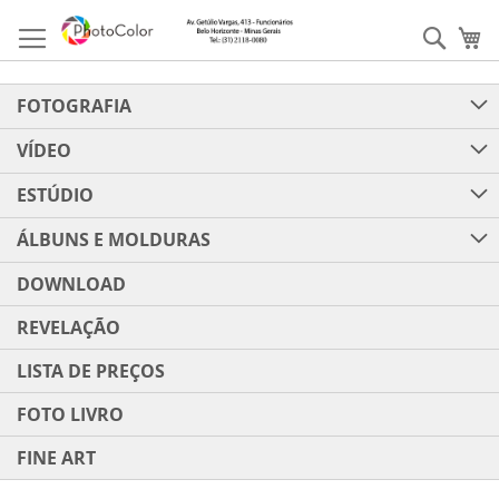
Pular
para
Pesqu
Me
o
conteúdo
FOTOGRAFIA
VÍDEO
ESTÚDIO
ÁLBUNS E MOLDURAS
DOWNLOAD
REVELAÇÃO
LISTA DE PREÇOS
FOTO LIVRO
FINE ART
Pular