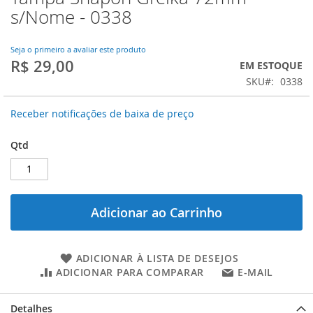
para
s/Nome - 0338
o
início
da
Seja o primeiro a avaliar este produto
R$ 29,00
Galeria
EM ESTOQUE
de
SKU
0338
imagens
Receber notificações de baixa de preço
Qtd
Adicionar ao Carrinho
ADICIONAR À LISTA DE DESEJOS
ADICIONAR PARA COMPARAR
E-MAIL
Detalhes