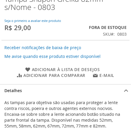
para
s/Nome - 0803
o
início
da
Seja o primeiro a avaliar este produto
R$ 29,00
Galeria
FORA DE ESTOQUE
de
SKU
0803
imagens
Receber notificações de baixa de preço
Me avise quando esse produto estiver disponível
ADICIONAR À LISTA DE DESEJOS
ADICIONAR PARA COMPARAR
E-MAIL
Detalhes
As tampas para objetiva são usadas para proteger a lente
contra riscos, poeira e outros agentes externos nocivos.
Encaixa-se sobre sobre a lente acionando botão situado na
parte frontal da tampa. Disponível nas medidas 52mm,
55mm, 58mm, 62mm, 67mm, 72mm, 77mm e 82mm.