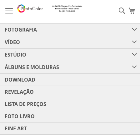
Pular
para
Pesqu
Me
o
conteúdo
FOTOGRAFIA
VÍDEO
ESTÚDIO
ÁLBUNS E MOLDURAS
DOWNLOAD
REVELAÇÃO
LISTA DE PREÇOS
FOTO LIVRO
FINE ART
Pular